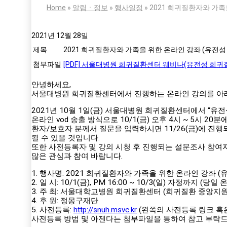
Home
»
알림ㆍ정보
»
행사일정
»
2021 희귀질환자와 가족
2021년 12월 28일
제목
2021 희귀질환자와 가족을 위한 온라인 강좌 (유전성
첨부파일
[PDF] 서울대병원 희귀질환센터 웨비나(유전성 희귀질환
안녕하세요,
서울대병원 희귀질환센터에서 진행하는 온라인 강의를 아
2021년 10월 1일(금) 서울대병원 희귀질환센터에서 “유
온라인 vod 송출 방식으로 10/1(금) 오후 4시 ~ 5시
환자/보호자 분께서 질문을 입력하시면 11/26(금)에 
될 수 있을 것입니다.
또한 사전등록자 및 강의 시청 후 진행되는 설문조사 참여자 대
많은 관심과 참여 바랍니다.
1. 행사명: 2021 희귀질환자와 가족을 위한 온라인 강좌 
2. 일 시: 10/1(금), PM 16:00 ~ 10/3(일) 자정까지
3. 주 최: 서울대학교병원 희귀질환센터 (희귀질환 중앙지
4. 후 원: 정몽구재단
5. 사전등록:
http://snuh.msvc.kr
(왼쪽의 사전등록 링크 혹
사전등록 방법 및 아젠다는 첨부파일을 통하여 참고 부탁