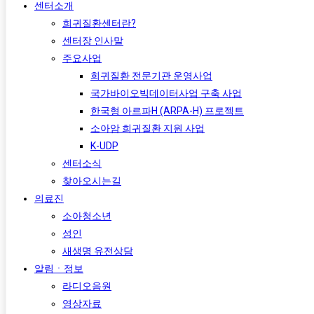
센터소개
희귀질환센터란?
센터장 인사말
주요사업
희귀질환 전문기관 운영사업
국가바이오빅데이터사업 구축 사업
한국형 아르파H (ARPA-H) 프로젝트​
소아암 희귀질환 지원 사업
K-UDP
센터소식
찾아오시는길
의료진
소아청소년
성인
새생명 유전상담
알림ㆍ정보
라디오음원
영상자료