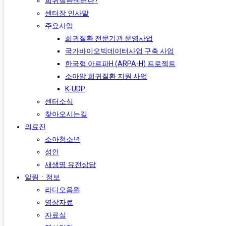
희귀질환센터란?
센터장 인사말
주요사업
희귀질환 전문기관 운영사업
국가바이오빅데이터사업 구축 사업
한국형 아르파H (ARPA-H) 프로젝트​
소아암 희귀질환 지원 사업
K-UDP
센터소식
찾아오시는길
의료진
소아청소년
성인
새생명 유전상담
알림ㆍ정보
라디오음원
영상자료
자료실