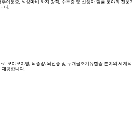
추이분증, 뇌성마비 하지 강직, 수두증 및 신생아 딤플 분야의 전문
니다.
. 모야모야병, 뇌종양, 뇌전증 및 두개골조기유합증 분야의 세계적 
 제공합니다.