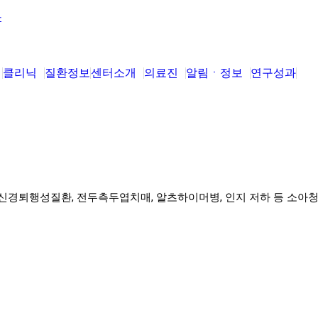
클리닉
질환정보
센터소개
의료진
알림ㆍ정보
연구성과
 신경퇴행성질환, 전두측두엽치매, 알츠하이머병, 인지 저하 등 소아