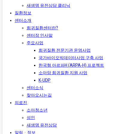
새생명 유전상담 클리닉
질환정보
센터소개
희귀질환센터란?
센터장 인사말
주요사업
희귀질환 전문기관 운영사업
국가바이오빅데이터사업 구축 사업
한국형 아르파H (ARPA-H) 프로젝트​
소아암 희귀질환 지원 사업
K-UDP
센터소식
찾아오시는길
의료진
소아청소년
성인
새생명 유전상담
알림ㆍ정보