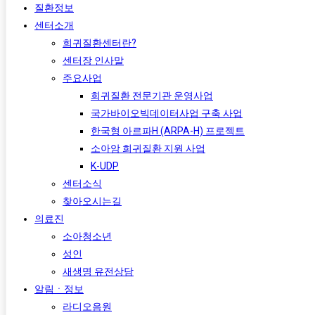
질환정보
센터소개
희귀질환센터란?
센터장 인사말
주요사업
희귀질환 전문기관 운영사업
국가바이오빅데이터사업 구축 사업
한국형 아르파H (ARPA-H) 프로젝트​
소아암 희귀질환 지원 사업
K-UDP
센터소식
찾아오시는길
의료진
소아청소년
성인
새생명 유전상담
알림ㆍ정보
라디오음원