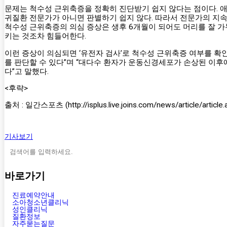
문제는 척수성 근위축증을 정확히 진단받기 쉽지 않다는 점이다. 
귀질환 전문가가 아니면 판별하기 쉽지 않다. 따라서 전문가의 지속
척수성 근위축증의 의심 증상은 생후 6개월이 되어도 머리를 잘 가누
키는 것조차 힘들어한다.
이런 증상이 의심되면 ‘유전자 검사’로 척수성 근위축증 여부를 확인
를 판단할 수 있다”며 “대다수 환자가 운동신경세포가 손상된 이후
다”고 말했다.
<후략>
출처 : 일간스포츠 (http://isplus.live.joins.com/news/article/article
기사보기
바로가기
진료예약안내
소아청소년클리닉
성인클리닉
질환정보
자주묻는질문