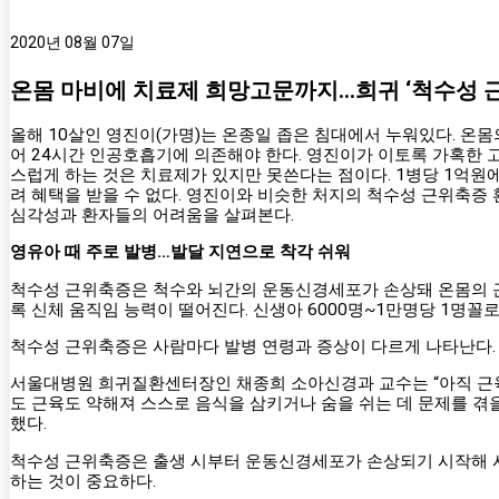
2020년 08월 07일
온몸 마비에 치료제 희망고문까지…희귀 ‘척수성 
올해 10살인 영진이(가명)는 온종일 좁은 침대에서 누워있다. 온몸
어 24시간 인공호흡기에 의존해야 한다. 영진이가 이토록 가혹한 고
스럽게 하는 것은 치료제가 있지만 못쓴다는 점이다. 1병당 1억원
려 혜택을 받을 수 없다. 영진이와 비슷한 처지의 척수성 근위축증 
심각성과 환자들의 어려움을 살펴본다.
영유아 때 주로 발병…발달 지연으로 착각 쉬워
척수성 근위축증은 척수와 뇌간의 운동신경세포가 손상돼 온몸의 근
록 신체 움직임 능력이 떨어진다. 신생아 6000명~1만명당 1명꼴
척수성 근위축증은 사람마다 발병 연령과 증상이 다르게 나타난다. 
서울대병원 희귀질환센터장인 채종희 소아신경과 교수는 “아직 근육
도 근육도 약해져 스스로 음식을 삼키거나 숨을 쉬는 데 문제를 겪을
했다.
척수성 근위축증은 출생 시부터 운동신경세포가 손상되기 시작해 시
하는 것이 중요하다.