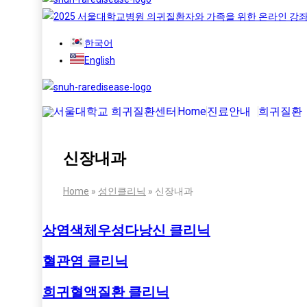
한국어
English
Home
진료안내
희귀질환
신장내과
Home
»
성인클리닉
»
신장내과
상염색체우성다낭신 클리닉
혈관염 클리닉
희귀혈액질환 클리닉