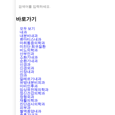
바로가기
모두 보기
내과
내분비내과
류마티스내과
마취통증의학과
미진단 희귀질환
비뇨의학과
산부인과
소화기내과
순환기내과
신경과
신경외과
신장내과
안과
알레르기내과
유방내분비외과
이비인후과
임상유전체의학과
정신건강의학과
정형외과
재활의학과
진단검사의학과
피부과
혈액종양내과
호흡기내과