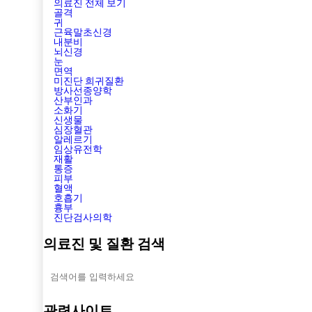
의료진 전체 보기
골격
귀
근육말초신경
내분비
뇌신경
눈
면역
미진단 희귀질환
방사선종양학
산부인과
소화기
신생물
심장혈관
알레르기
임상유전학
재활
통증
피부
혈액
호흡기
흉부
진단검사의학
의료진 및 질환 검색
관련사이트