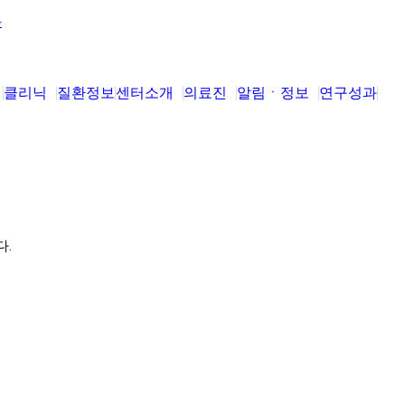
클리닉
질환정보
센터소개
의료진
알림ㆍ정보
연구성과
다.