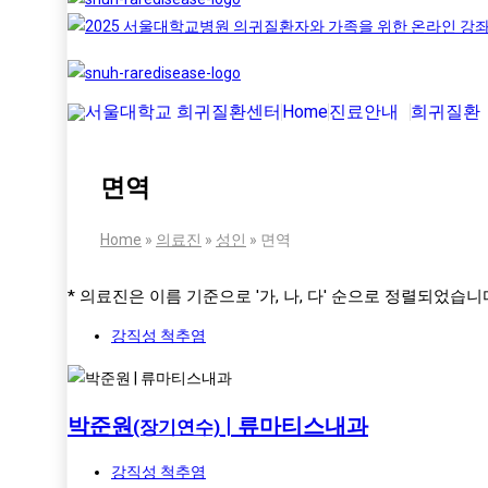
Home
진료안내
희귀질환
면역
Home
»
의료진
»
성인
»
면역
* 의료진은 이름 기준으로 '가, 나, 다' 순으로 정렬되었습니
강직성 척추염
박준원
| 류마티스내과
(장기연수)
강직성 척추염