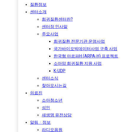
질환정보
센터소개
희귀질환센터란?
센터장 인사말
주요사업
희귀질환 전문기관 운영사업
국가바이오빅데이터사업 구축 사업
한국형 아르파H (ARPA-H) 프로젝트​
소아암 희귀질환 지원 사업
K-UDP
센터소식
찾아오시는길
의료진
소아청소년
성인
새생명 유전상담
알림ㆍ정보
라디오음원