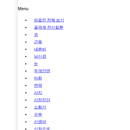
Menu
의료진 전체 보기
골격계 전신질환
귀
근육
내분비
뇌신경
눈
두개안면
마취
면역
사지
산전진단
소화기
수부
신생아
신장요로