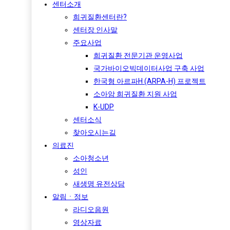
센터소개
희귀질환센터란?
센터장 인사말
주요사업
희귀질환 전문기관 운영사업
국가바이오빅데이터사업 구축 사업
한국형 아르파H (ARPA-H) 프로젝트​
소아암 희귀질환 지원 사업
K-UDP
센터소식
찾아오시는길
의료진
소아청소년
성인
새생명 유전상담
알림ㆍ정보
라디오음원
영상자료