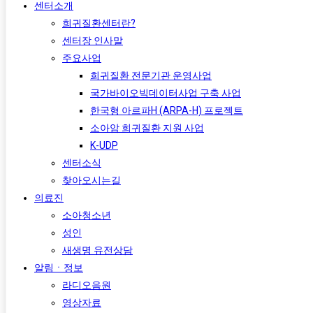
센터소개
희귀질환센터란?
센터장 인사말
주요사업
희귀질환 전문기관 운영사업
국가바이오빅데이터사업 구축 사업
한국형 아르파H (ARPA-H) 프로젝트​
소아암 희귀질환 지원 사업
K-UDP
센터소식
찾아오시는길
의료진
소아청소년
성인
새생명 유전상담
알림ㆍ정보
라디오음원
영상자료