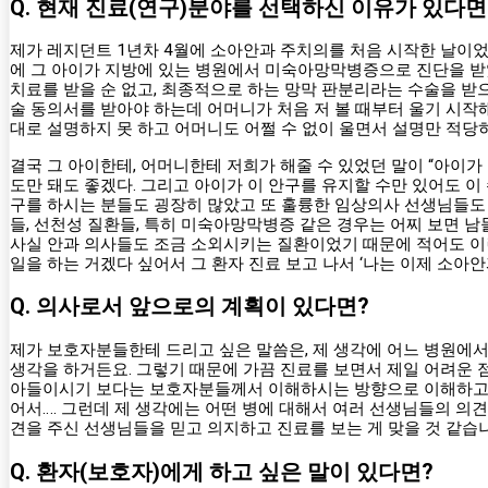
Q. 현재 진료(연구)분야를 선택하신 이유가 있다면
제가 레지던트 1년차 4월에 소아안과 주치의를 처음 시작한 날이었는
에 그 아이가 지방에 있는 병원에서 미숙아망막병증으로 진단을 받
치료를 받을 순 없고, 최종적으로 하는 망막 판분리라는 수술을 받
술 동의서를 받아야 하는데 어머니가 처음 저 볼 때부터 울기 시작해
대로 설명하지 못 하고 어머니도 어쩔 수 없이 울면서 설명만 적당
결국 그 아이한테, 어머니한테 저희가 해줄 수 있었던 말이 “아이가 
도만 돼도 좋겠다. 그리고 아이가 이 안구를 유지할 수만 있어도 이
구를 하시는 분들도 굉장히 많았고 또 훌륭한 임상의사 선생님들도
들, 선천성 질환들, 특히 미숙아망막병증 같은 경우는 어찌 보면 
사실 안과 의사들도 조금 소외시키는 질환이었기 때문에 적어도 이
일을 하는 거겠다 싶어서 그 환자 진료 보고 나서 ‘나는 이제 소아
Q. 의사로서 앞으로의 계획이 있다면?
제가 보호자분들한테 드리고 싶은 말씀은, 제 생각에 어느 병원에
생각을 하거든요. 그렇기 때문에 가끔 진료를 보면서 제일 어려운 
아들이시기 보다는 보호자분들께서 이해하시는 방향으로 이해하고 계
어서…. 그런데 제 생각에는 어떤 병에 대해서 여러 선생님들의 의
견을 주신 선생님들을 믿고 의지하고 진료를 보는 게 맞을 것 같습
Q. 환자(보호자)에게 하고 싶은 말이 있다면?