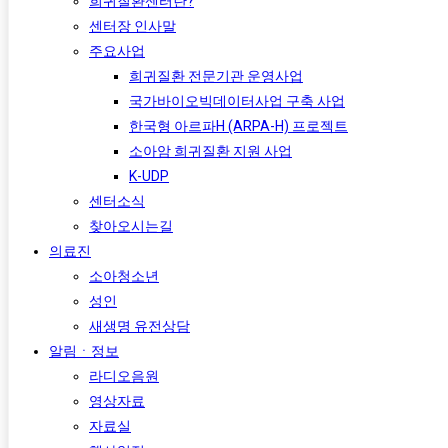
희귀질환센터란?
센터장 인사말
주요사업
희귀질환 전문기관 운영사업
국가바이오빅데이터사업 구축 사업
한국형 아르파H (ARPA-H) 프로젝트​
소아암 희귀질환 지원 사업
K-UDP
센터소식
찾아오시는길
의료진
소아청소년
성인
새생명 유전상담
알림ㆍ정보
라디오음원
영상자료
자료실