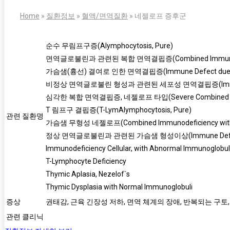
Home
»
질환정보
»
혈액/면역질환
»
네젤로프 증후군
순수 무림프구증(Alymphocytosis, Pure)
면역글로불린과 관련된 복합 면역결핍증(Combined Immunodefic
가슴샘(흉선) 결여로 인한 면역결핍증(Immune Defect due to 
비정상 면역글로불린 형성과 관련된 세포성 면역결핍증(Immunodeficien
심각한 복합 면역결핍증, 네젤로프 타입(Severe Combined Immun
T 림프구 결핍증(T-LymAlymphocytosis, Pure)
관련 질환명
가슴샘 무형성 네젤로프(Combined Immunodeficiency with 
정상 면역글로불린과 관련된 가슴샘 형성이상(Immune Defect du
Immunodeficiency Cellular, with Abnormal Immunoglobu
T-Lymphocyte Deficiency
Thymic Aplasia, Nezelof`s
Thymic Dysplasia with Normal Immunoglobuli
증상
권태감, 근육 긴장성 저하, 면역 체계의 장애, 반복되는 구토, 
관련 클리닉