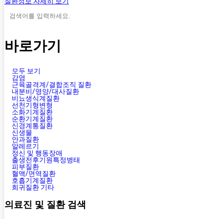
질환정보 자세히 보기
바로가기
모두 보기
감염
근육골격계/결합조직 질환
내분비/영양/대사질환
비뇨생식계질환
선천기형변형
소화기계질환
순환기계질환
신경계통질환
신생물
안과질환
알레르기
정신 및 행동장애
출생전후기원특정병태
피부질환
혈액/면역질환
호흡기계질환
희귀질환 기타
의료진 및 질환 검색