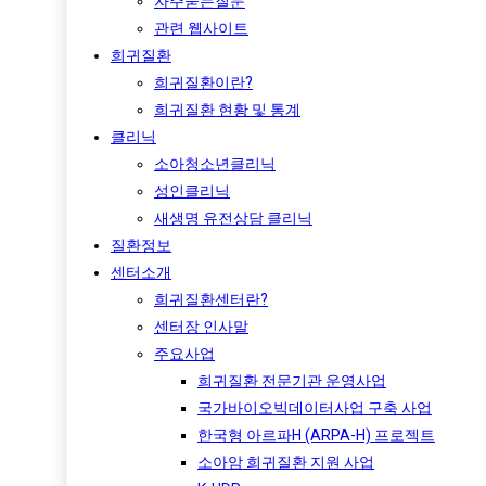
자주묻는질문
관련 웹사이트
희귀질환
희귀질환이란?
희귀질환 현황 및 통계
클리닉
소아청소년클리닉
성인클리닉
새생명 유전상담 클리닉
질환정보
센터소개
희귀질환센터란?
센터장 인사말
주요사업
희귀질환 전문기관 운영사업
국가바이오빅데이터사업 구축 사업
한국형 아르파H (ARPA-H) 프로젝트​
소아암 희귀질환 지원 사업