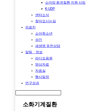
소아암 희귀질환 지원 사업
K-UDP
센터소식
찾아오시는길
의료진
소아청소년
성인
새생명 유전상담
알림ㆍ정보
라디오음원
영상자료
자료실
행사일정
연구성과
소화기계질환