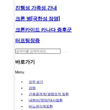
진행성 가족성 간내
크론 병[국한성 장염]
크론카이드 카나다 증후군
터프팅장증
바로가기
Menu
모두 보기
감염
근육골격계/결합조직 질환
내분비/영양/대사질환
비뇨생식계질환