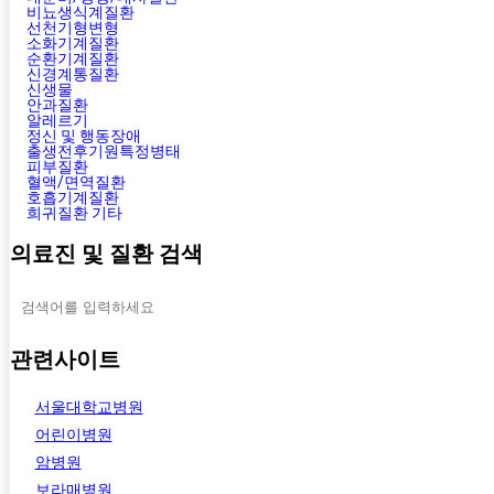
비뇨생식계질환
선천기형변형
소화기계질환
순환기계질환
신경계통질환
신생물
안과질환
알레르기
정신 및 행동장애
출생전후기원특정병태
피부질환
혈액/면역질환
호흡기계질환
희귀질환 기타
의료진 및 질환 검색
관련사이트
서울대학교병원
어린이병원
암병원
보라매병원