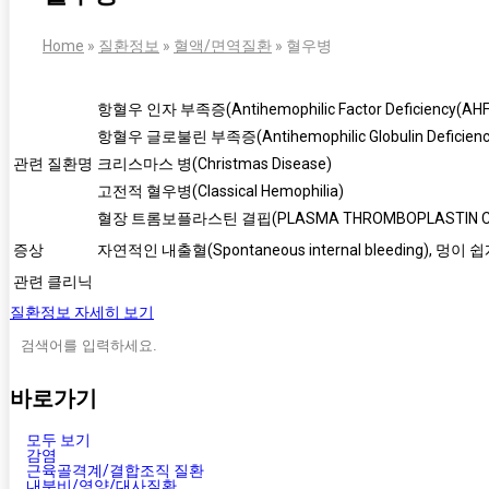
Home
»
질환정보
»
혈액/면역질환
»
혈우병
항혈우 인자 부족증(Antihemophilic Factor Deficiency(AHF D
항혈우 글로불린 부족증(Antihemophilic Globulin Deficiency(
관련 질환명
크리스마스 병(Christmas Disease)
고전적 혈우병(Classical Hemophilia)
혈장 트롬보플라스틴 결핍(PLASMA THROMBOPLASTIN COM
증상
자연적인 내출혈(Spontaneous internal bleeding), 멍
관련 클리닉
질환정보 자세히 보기
바로가기
모두 보기
감염
근육골격계/결합조직 질환
내분비/영양/대사질환