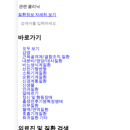
관련 클리닉
질환정보 자세히 보기
바로가기
모두 보기
감염
근육골격계/결합조직 질환
내분비/영양/대사질환
비뇨생식계질환
선천기형변형
소화기계질환
순환기계질환
신경계통질환
신생물
안과질환
알레르기
정신 및 행동장애
출생전후기원특정병태
피부질환
혈액/면역질환
호흡기계질환
희귀질환 기타
의료진 및 질환 검색