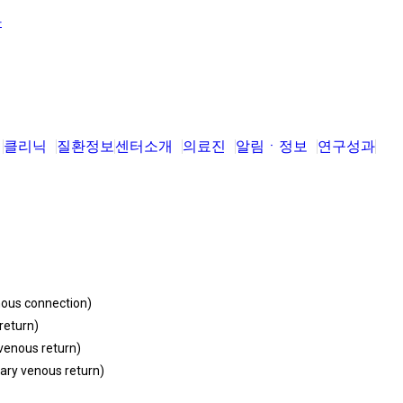
클리닉
질환정보
센터소개
의료진
알림ㆍ정보
연구성과
s connection)
eturn)
nous return)
y venous return)