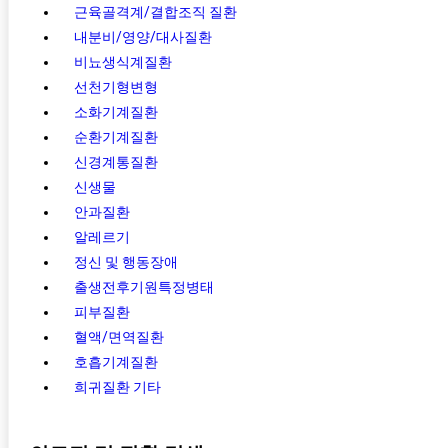
근육골격계/결합조직 질환
내분비/영양/대사질환
비뇨생식계질환
선천기형변형
소화기계질환
순환기계질환
신경계통질환
신생물
안과질환
알레르기
정신 및 행동장애
출생전후기원특정병태
피부질환
혈액/면역질환
호흡기계질환
희귀질환 기타