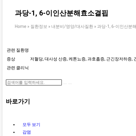
과당-1, 6-이인산분해효소결핍
Home
»
질환정보
»
내분비/영양/대사질환
»
과당-1, 6-이인산
관련 질환명
증상
저혈당, 대사성 산증, 케톤뇨증, 과호흡증, 근긴장저하증,
관련 클리닉
바로가기
모두 보기
감염