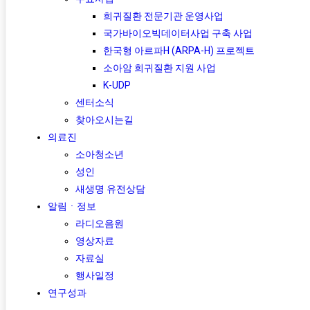
희귀질환 전문기관 운영사업
국가바이오빅데이터사업 구축 사업
한국형 아르파H (ARPA-H) 프로젝트​
소아암 희귀질환 지원 사업
K-UDP
센터소식
찾아오시는길
의료진
소아청소년
성인
새생명 유전상담
알림ㆍ정보
라디오음원
영상자료
자료실
행사일정
연구성과