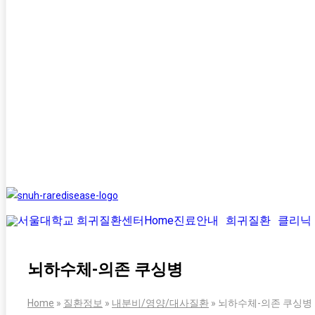
Home
진료안내
희귀질환
클리닉
뇌하수체-의존 쿠싱병
Home
»
질환정보
»
내분비/영양/대사질환
»
뇌하수체-의존 쿠싱병