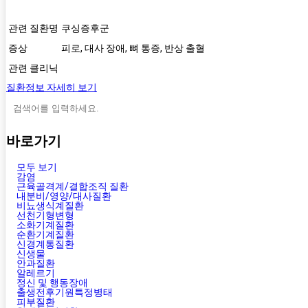
관련 질환명
쿠싱증후군
증상
피로, 대사 장애, 뼈 통증, 반상 출혈
관련 클리닉
질환정보 자세히 보기
바로가기
모두 보기
감염
근육골격계/결합조직 질환
내분비/영양/대사질환
비뇨생식계질환
선천기형변형
소화기계질환
순환기계질환
신경계통질환
신생물
안과질환
알레르기
정신 및 행동장애
출생전후기원특정병태
피부질환