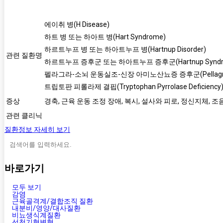
에이취 병(H Disease)
하트 병 또는 하아트 병(Hart Syndrome)
하르트누프 병 또는 하아트누프 병(Hartnup Disorder)
관련 질환명
하르트누프 증후군 또는 하아트누프 증후군(Hartnup Syndr
펠라그라-소뇌 운동실조-신장 아미노산뇨증 증후군(Pellagra-Cerebe
트립토판 피롤라제 결핍(Tryptophan Pyrrolase Deficiency
증상
경축, 근육 운동 조정 장애, 복시, 설사와 피로, 정신지체, 조음
관련 클리닉
질환정보 자세히 보기
바로가기
모두 보기
감염
근육골격계/결합조직 질환
내분비/영양/대사질환
비뇨생식계질환
선천기형변형