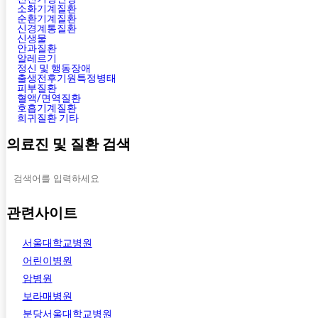
소화기계질환
순환기계질환
신경계통질환
신생물
안과질환
알레르기
정신 및 행동장애
출생전후기원특정병태
피부질환
혈액/면역질환
호흡기계질환
희귀질환 기타
의료진 및 질환 검색
관련사이트
서울대학교병원
어린이병원
암병원
보라매병원
분당서울대학교병원