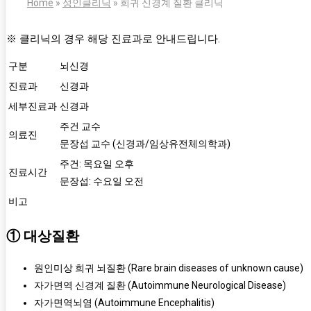
Home
»
성인클리닉
»
희귀 신경계 질환 클리닉
※ 클리닉의 경우 해당 진료과로 안내드립니다.
구분
뇌신경
진료과
신경과
세부진료과
신경과
주건 교수
의료진
문장섭 교수 (신경과/임상유전체의학과)
주건: 목요일 오후
진료시간
문장섭: 수요일 오전
비고
① 대상질환
원인미상 희귀 뇌질환 (Rare brain diseases of unknown cause)
자가면역 신경계 질환 (Autoimmune Neurological Disease)
자가면역뇌염 (Autoimmune Encephalitis)