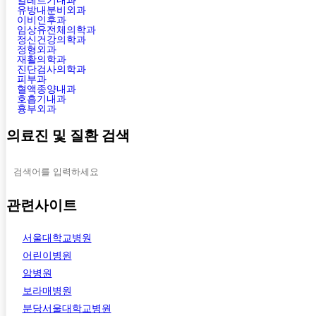
알레르기내과
유방내분비외과
이비인후과
임상유전체의학과
정신건강의학과
정형외과
재활의학과
진단검사의학과
피부과
혈액종양내과
호흡기내과
흉부외과
의료진 및 질환 검색
관련사이트
서울대학교병원
어린이병원
암병원
보라매병원
분당서울대학교병원