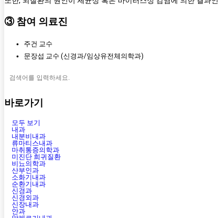
또한, 뇌질환의 원인이 세균성 혹은 바이러스성 감염에 의한 결과
③ 참여 의료진
주건 교수
문장섭 교수 (신경과/임상유전체의학과)
바로가기
모두 보기
내과
내분비내과
류마티스내과
마취통증의학과
미진단 희귀질환
비뇨의학과
산부인과
소화기내과
순환기내과
신경과
신경외과
신장내과
안과