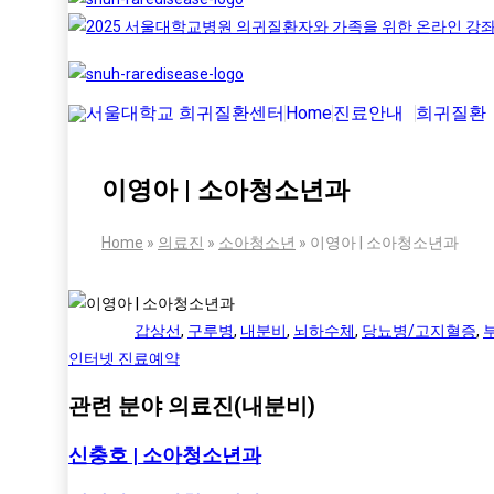
Home
진료안내
희귀질환
이영아 | 소아청소년과
Home
»
의료진
»
소아청소년
»
이영아 | 소아청소년과
갑상선
,
구루병
,
내분비
,
뇌하수체
,
당뇨병/고지혈증
,
인터넷 진료예약
관련 분야 의료진(내분비)
신충호 | 소아청소년과