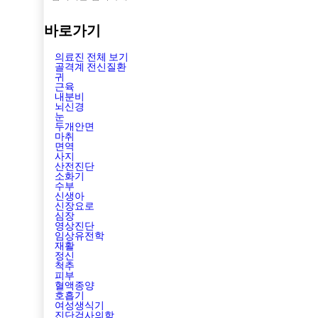
바로가기
의료진 전체 보기
골격계 전신질환
귀
근육
내분비
뇌신경
눈
두개안면
마취
면역
사지
산전진단
소화기
수부
신생아
신장요로
심장
영상진단
임상유전학
재활
정신
척추
피부
혈액종양
호흡기
여성생식기
진단검사의학