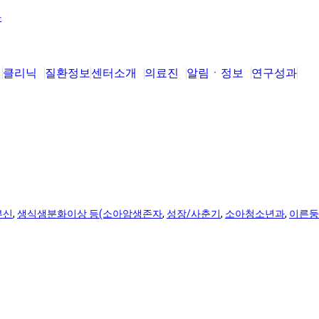
클리닉
질환정보
센터소개
의료진
알림ㆍ정보
연구성과
부신
,
생식샘분화이상 등(소아암생존자
,
성장/사춘기
,
소아청소년과
,
이른둥