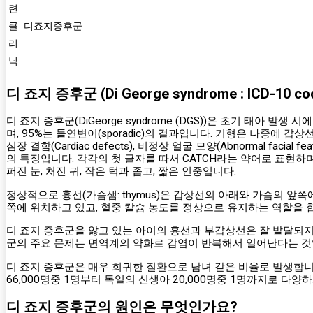
련
클
디죠지증후군
리
닉
디 죠지 증후군 (Di George syndrome : ICD-10 co
디 죠지 증후군(DiGeorge syndrome (DGS))은 초기 태아 발
며, 95%는 돌연변이(sporadic)의 결과입니다. 기형은 나중에 갑상
심장 결함(Cardiac defects), 비정상 얼굴 모양(Abnormal facial f
의 특징입니다. 각각의 첫 글자를 따서 CATCH라는 약어로 표현하며
퍼진 눈, 처진 귀, 작은 턱과 좁고, 짧은 인중입니다.
정상적으로 흉선(가슴샘: thymus)은 갑상선의 아래와 가슴의 
쪽에 위치하고 있고, 혈중 칼슘 농도를 정상으로 유지하는 역할을 
디 죠지 증후군을 앓고 있는 아이의 흉선과 부갑상선은 잘 발달되지
군의 주요 문제는 면역계의 약화로 감염이 반복해서 일어난다는 것입
디 죠지 증후군은 매우 희귀한 질환으로 남녀 같은 비율로 발생합
66,000명중 1명부터 독일의 신생아 20,000명중 1명까지로 다양
디 죠지 증후군의 원인은 무엇인가요?