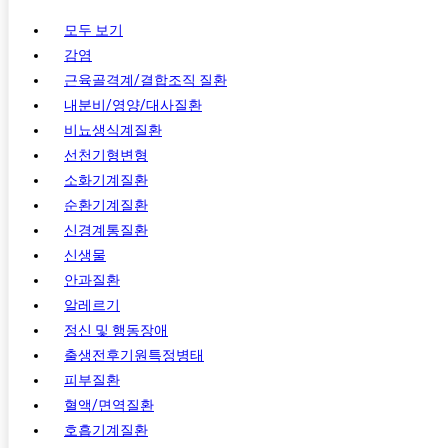
모두 보기
감염
근육골격계/결합조직 질환
내분비/영양/대사질환
비뇨생식계질환
선천기형변형
소화기계질환
순환기계질환
신경계통질환
신생물
안과질환
알레르기
정신 및 행동장애
출생전후기원특정병태
피부질환
혈액/면역질환
호흡기계질환