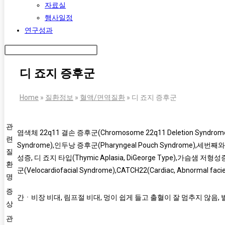
자료실
행사일정
연구성과
디 죠지 증후군
Home
»
질환정보
»
혈액/면역질환
»
디 죠지 증후군
관
염색체 22q11 결손 증후군(Chromosome 22q11 Deletion Syndrom
련
Syndrome),인두낭 증후군(Pharyngeal Pouch Syndrome),세번째와
질
성증, 디 죠지 타입(Thymic Aplasia, DiGeorge Type),가슴샘 저형성증
환
군(Velocardiofacial Syndrome),CATCH22(Cardiac, Abnormal facies,
명
증
간ㆍ비장 비대, 림프절 비대, 멍이 쉽게 들고 출혈이 잘 멈추지 않음,
상
관