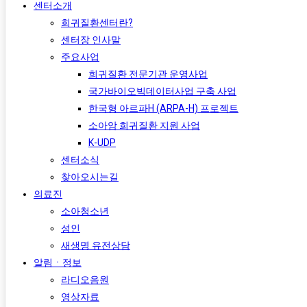
센터소개
희귀질환센터란?
센터장 인사말
주요사업
희귀질환 전문기관 운영사업
국가바이오빅데이터사업 구축 사업
한국형 아르파H (ARPA-H) 프로젝트​
소아암 희귀질환 지원 사업
K-UDP
센터소식
찾아오시는길
의료진
소아청소년
성인
새생명 유전상담
알림ㆍ정보
라디오음원
영상자료