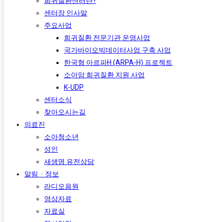
희귀질환센터란?
센터장 인사말
주요사업
희귀질환 전문기관 운영사업
국가바이오빅데이터사업 구축 사업
한국형 아르파H (ARPA-H) 프로젝트​
소아암 희귀질환 지원 사업
K-UDP
센터소식
찾아오시는길
의료진
소아청소년
성인
새생명 유전상담
알림ㆍ정보
라디오음원
영상자료
자료실