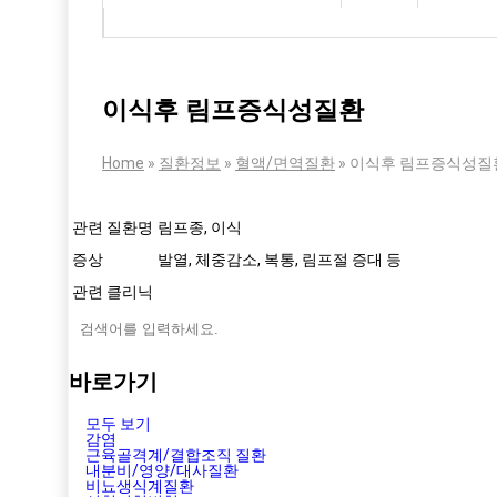
이식후 림프증식성질환
Home
»
질환정보
»
혈액/면역질환
»
이식후 림프증식성질
관련 질환명
림프종, 이식
증상
발열, 체중감소, 복통, 림프절 증대 등
관련 클리닉
바로가기
모두 보기
감염
근육골격계/결합조직 질환
내분비/영양/대사질환
비뇨생식계질환