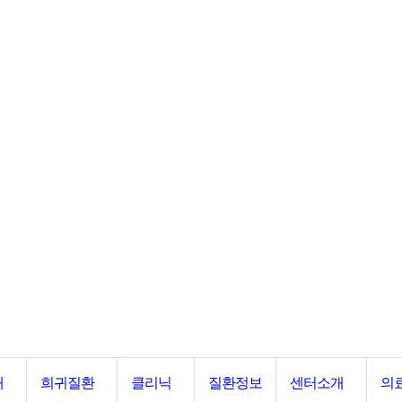
내
희귀질환
클리닉
질환정보
센터소개
의