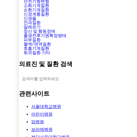
선천기형변형
소화기계질환
순환기계질환
신경계통질환
신생물
안과질환
알레르기
정신 및 행동장애
출생전후기원특정병태
피부질환
혈액/면역질환
호흡기계질환
희귀질환 기타
의료진 및 질환 검색
관련사이트
서울대학교병원
어린이병원
암병원
보라매병원