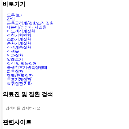
바로가기
모두 보기
감염
근육골격계/결합조직 질환
내분비/영양/대사질환
비뇨생식계질환
선천기형변형
소화기계질환
순환기계질환
신경계통질환
신생물
안과질환
알레르기
정신 및 행동장애
출생전후기원특정병태
피부질환
혈액/면역질환
호흡기계질환
희귀질환 기타
의료진 및 질환 검색
관련사이트