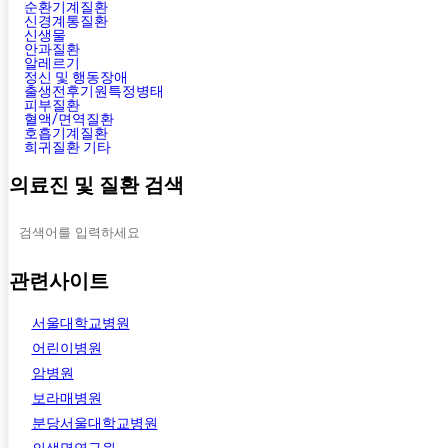
순환기계질환
신경계통질환
신생물
안과질환
알레르기
정신 및 행동장애
출생전후기원특정병태
피부질환
혈액/면역질환
호흡기계질환
희귀질환 기타
의료진 및 질환 검색
관련사이트
서울대학교병원
어린이병원
암병원
보라매병원
분당서울대학교병원