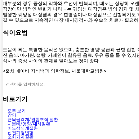
대부분의 경우 증상의 악화와 호전이 반복되며, 때로는 상당히 오랜 
직장에만 병적인 변화가 나타나는 궤양성 대장염은 병의 경과 및 
발생한 궤양성 대장염의 경우 합병증이나 대장암으로 진행되기도 하며
길 수 있으므로 지속적인 대장 내시경검사와 수술적 치료가 필요하
식이요법
도움이 되는 특별한 음식은 없으며, 충분한 영양 공급과 균형 잡힌 식사
진 음식, 마가린, 설탕, 카페인이 함유된 음료, 우유 등을 들 수
식사와 증상 사이의 관계를 알아보는 것이 좋다.
<출처:네이버 지식백과 의학정보, 서울대학교병원>
바로가기
모두 보기
감염
근육골격계/결합조직 질환
내분비/영양/대사질환
비뇨생식계질환
선천기형변형
소화기계질환