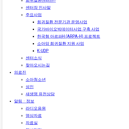
희귀질환센터란?
센터장 인사말
주요사업
희귀질환 전문기관 운영사업
국가바이오빅데이터사업 구축 사업
한국형 아르파H (ARPA-H) 프로젝트​
소아암 희귀질환 지원 사업
K-UDP
센터소식
찾아오시는길
의료진
소아청소년
성인
새생명 유전상담
알림ㆍ정보
라디오음원
영상자료
자료실