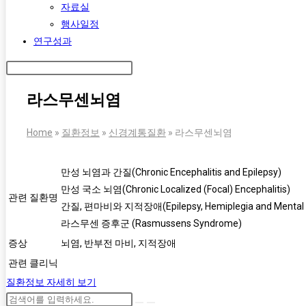
자료실
행사일정
연구성과
라스무센뇌염
Home
»
질환정보
»
신경계통질환
»
라스무센뇌염
만성 뇌염과 간질(Chronic Encephalitis and Epilepsy)
만성 국소 뇌염(Chronic Localized (Focal) Encephalitis)
관련 질환명
간질, 편마비와 지적장애(Epilepsy, Hemiplegia and Mental R
라스무센 증후군 (Rasmussens Syndrome)
증상
뇌염, 반부전 마비, 지적장애
관련 클리닉
질환정보 자세히 보기