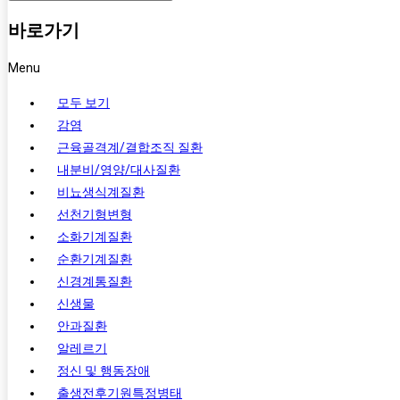
바로가기
Menu
모두 보기
감염
근육골격계/결합조직 질환
내분비/영양/대사질환
비뇨생식계질환
선천기형변형
소화기계질환
순환기계질환
신경계통질환
신생물
안과질환
알레르기
정신 및 행동장애
출생전후기원특정병태