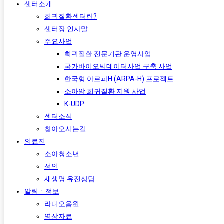
센터소개
희귀질환센터란?
센터장 인사말
주요사업
희귀질환 전문기관 운영사업
국가바이오빅데이터사업 구축 사업
한국형 아르파H (ARPA-H) 프로젝트​
소아암 희귀질환 지원 사업
K-UDP
센터소식
찾아오시는길
의료진
소아청소년
성인
새생명 유전상담
알림ㆍ정보
라디오음원
영상자료