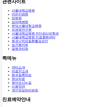
관련사이트
서울대학교병원
어린이병원
암병원
보라매병원
분당서울대학교병원
의생명연구원
서울대학교병원 진단검사의학과
서울대학교병원 진료협력센터
희귀난치성질환헬프라인
보건복지부
질병관리청
퀵메뉴
센터소개
의료진소개
희귀질환정보
영상자료
찾아오시는길
이용약관
개인정보처리방침
진료예약안내