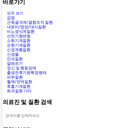
바로가기
모두 보기
감염
근육골격계/결합조직 질환
내분비/영양/대사질환
비뇨생식계질환
선천기형변형
소화기계질환
순환기계질환
신경계통질환
신생물
안과질환
알레르기
정신 및 행동장애
출생전후기원특정병태
피부질환
혈액/면역질환
호흡기계질환
희귀질환 기타
의료진 및 질환 검색