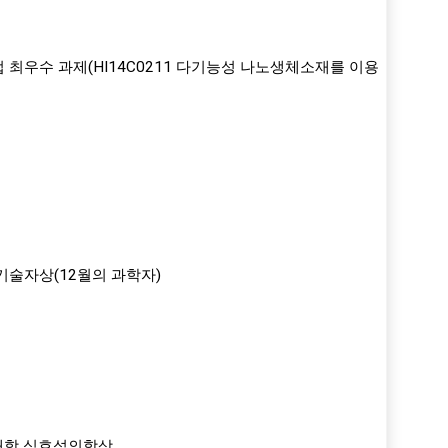
우수 과제(HI14C0211 다기능성 나노생체소재를 이용
술자상(12월의 과학자)
대학 심호섭의학상