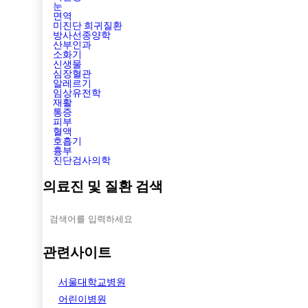
눈
면역
미진단 희귀질환
방사선종양학
산부인과
소화기
신생물
심장혈관
알레르기
임상유전학
재활
통증
피부
혈액
호흡기
흉부
진단검사의학
의료진 및 질환 검색
관련사이트
서울대학교병원
어린이병원